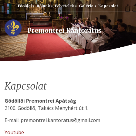
Főoldal
Rólunk
Felvételek
Galéria
Kapcsolat
Premontrei Kántorátus
Kapcsolat
Gödöllői Premontrei Apátság
2100. Gödöllő, Takács Menyhért út 1.
E-mail: premontrei.kantoratus@gmail.com
Youtube